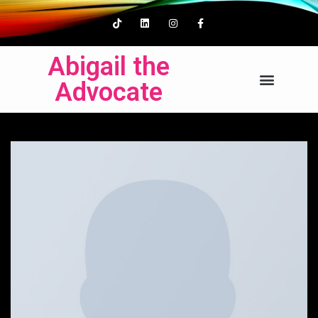
Abigail the
Advocate