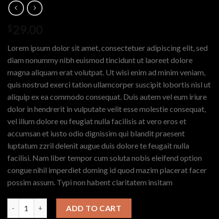
29.00
$
Lorem ipsum dolor sit amet, consectetuer adipiscing elit, sed
diam nonummy nibh euismod tincidunt ut laoreet dolore
magna aliquam erat volutpat. Ut wisi enim ad minim veniam,
quis nostrud exerci tation ullamcorper suscipit lobortis nisl ut
aliquip ex ea commodo consequat. Duis autem vel eum iriure
dolor in hendrerit in vulputate velit esse molestie consequat,
vel illum dolore eu feugiat nulla facilisis at vero eros et
accumsan et iusto odio dignissim qui blandit praesent
luptatum zzril delenit augue duis dolore te feugait nulla
facilisi. Nam liber tempor cum soluta nobis eleifend option
congue nihil imperdiet doming id quod mazim placerat facer
possim assum. Typi non habent claritatem insitam
ADD TO CART