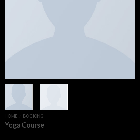
HOME
/
BOOKING
Yoga Course